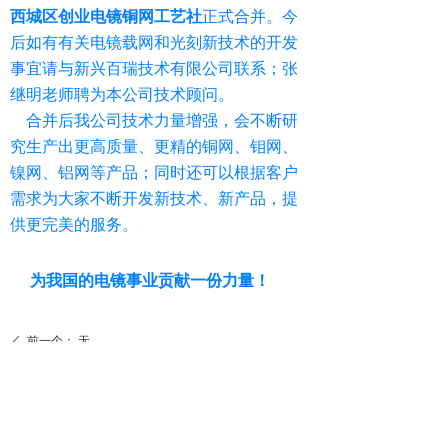
西城区创业电镜铜网工艺社
正式合并。今
后如有有关电镜载网和光刻新技术的开发
事宜请与新兴百瑞技术有限公司联系；张
继明老师聘为本公司技术顾问。
合并后我公司技术力量增强，会不断研
究生产出更高质量、更精的铜网、钼网、
镍网、铝网等产品；同时还可以根据客户
需求为大家不断开发新技术、新产品，提
供更完美的服务。
为我国的电镜事业贡献一份力量！
前一个：
无
ꄴ
后一个：
无
ꄲ
首页
新闻动态
咨询留言