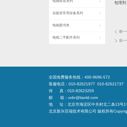
电镜暗室系列
ꁇ
包埋剂
实验室常用设备系列
ꁇ
电镜图书类
ꁇ
前一
ꄴ
电镜二手配件系列
ꁇ
后一
ꄲ
全国免费服务热线：400-9696-572
客服电话：010-82621977 010-82621737
传 真：010-82623259
邮 箱：xxbr@tianld.com
地 址：北京市海淀区中关村北二条13号1
北京新兴百瑞技术有限公司 版权所有Copyright © 20