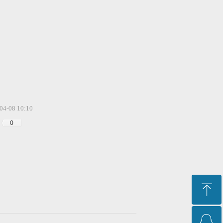
04-08
10:10
0
ꁸ
ꁗ
回到顶部